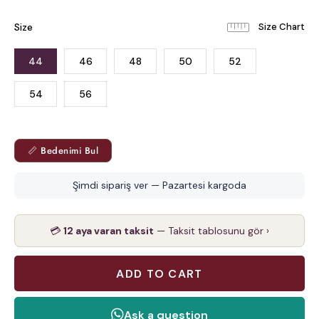
Size
44
46
48
50
52
54
56
📏 Bedenimi Bul
Şimdi sipariş ver — Pazartesi kargoda
💳
12 aya varan taksit
— Taksit tablosunu gör ›