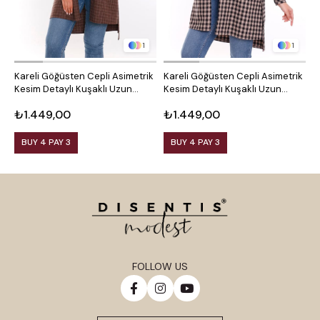
1
1
Kareli Göğüsten Cepli Asimetrik
Kareli Göğüsten Cepli Asimetrik
O
Kesim Detaylı Kuşaklı Uzun
Kesim Detaylı Kuşaklı Uzun
D
Dokuma Tunik Gömlek
Dokuma Tunik Gömlek
₺1.449,00
₺1.449,00
₺
BUY 4 PAY 3
BUY 4 PAY 3
FOLLOW US