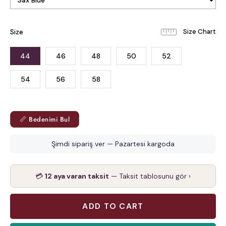
Size
44
46
48
50
52
54
56
58
📏 Bedenimi Bul
Şimdi sipariş ver — Pazartesi kargoda
💳
12 aya varan taksit
— Taksit tablosunu gör ›