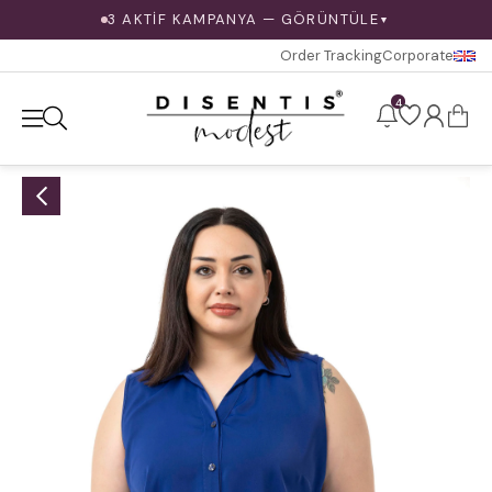
3 AKTİF KAMPANYA — GÖRÜNTÜLE
▼
Order Tracking
Corporate
4