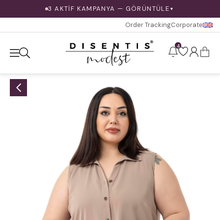
3 AKTİF KAMPANYA — GÖRÜNTÜLE
▼
Order Tracking
Corporate
4