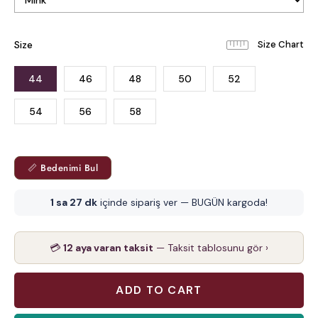
Size
44
46
48
50
52
54
56
58
📏 Bedenimi Bul
1 sa 27 dk
içinde sipariş ver — BUGÜN kargoda!
💳
12 aya varan taksit
— Taksit tablosunu gör ›