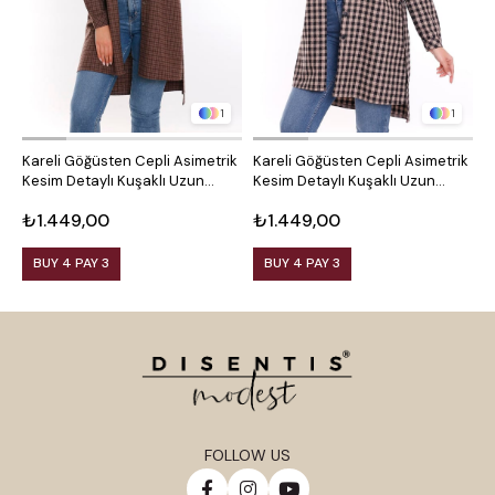
1
1
Kareli Göğüsten Cepli Asimetrik
Kareli Göğüsten Cepli Asimetrik
O
Kesim Detaylı Kuşaklı Uzun
Kesim Detaylı Kuşaklı Uzun
D
Dokuma Tunik Gömlek
Dokuma Tunik Gömlek
₺1.449,00
₺1.449,00
₺
BUY 4 PAY 3
BUY 4 PAY 3
FOLLOW US