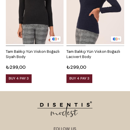
1
1
Tam Balıkçı Yün Viskon Boğazlı
Tam Balıkçı Yün Viskon Boğazlı
Y
Siyah Body
Lacivert Body
K
₺299,00
₺299,00
₺
BUY 4 PAY 3
BUY 4 PAY 3
FOLLOW US