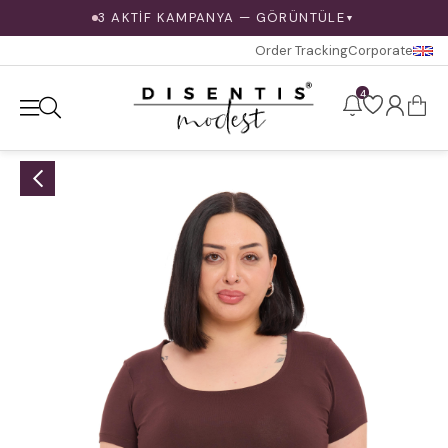
3 AKTİF KAMPANYA — GÖRÜNTÜLE
▼
Order Tracking
Corporate
4