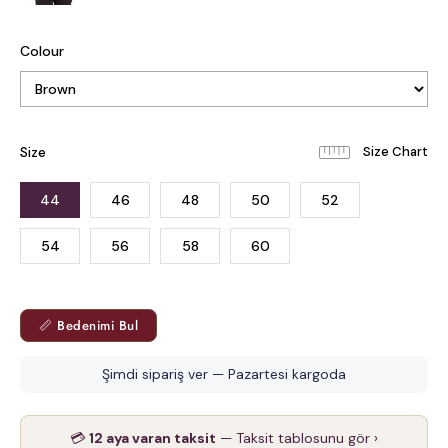
Colour
Size
44
46
48
50
52
54
56
58
60
📏 Bedenimi Bul
Şimdi sipariş ver — Pazartesi kargoda
💳
12 aya varan taksit
— Taksit tablosunu gör ›