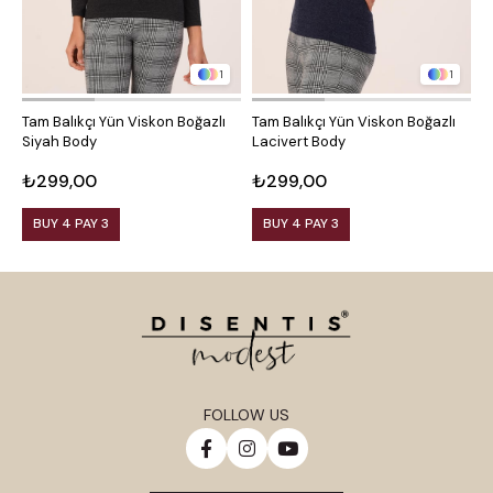
1
1
Tam Balıkçı Yün Viskon Boğazlı
Tam Balıkçı Yün Viskon Boğazlı
Y
Siyah Body
Lacivert Body
K
₺299,00
₺299,00
₺
BUY 4 PAY 3
BUY 4 PAY 3
FOLLOW US