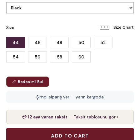
Size
44
46
48
50
52
54
56
58
60
📏 Bedenimi Bul
Şimdi sipariş ver — yarın kargoda
💳
12 aya varan taksit
— Taksit tablosunu gör ›