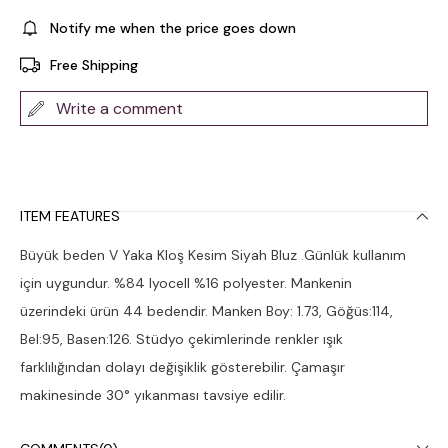
Notify me when the price goes down
Free Shipping
Write a comment
ITEM FEATURES
Büyük beden V Yaka Kloş Kesim Siyah Bluz .Günlük kullanım
için uygundur. %84 lyocell %16 polyester. Mankenin
üzerindeki ürün 44 bedendir. Manken Boy: 1.73, Göğüs:114,
Bel:95, Basen:126. Stüdyo çekimlerinde renkler ışık
farklılığından dolayı değişiklik gösterebilir. Çamaşır
makinesinde 30° yıkanması tavsiye edilir.