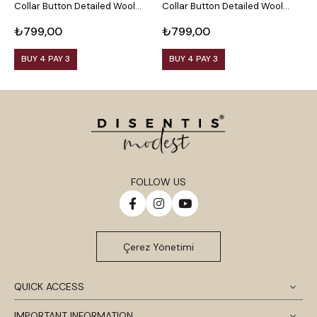
Collar Button Detailed Wool
Collar Button Detailed Wool
C
Viscose Black Blouse
Viscose Plum Blouse
V
₺799,00
₺799,00
₺
BUY 4 PAY 3
BUY 4 PAY 3
FOLLOW US
Çerez Yönetimi
QUICK ACCESS
IMPORTANT INFORMATION