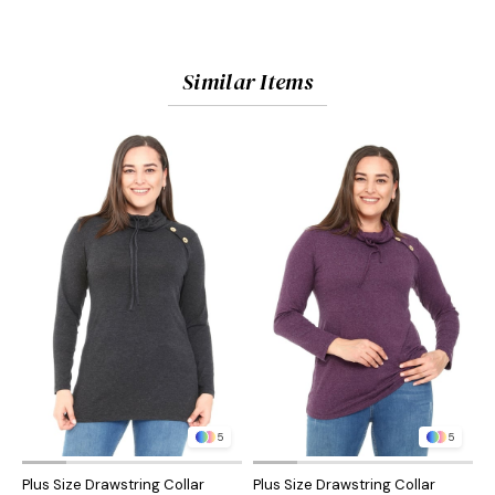
Similar Items
5
5
Plus Size Drawstring Collar
Plus Size Drawstring Collar
P