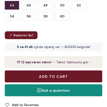
44
46
48
50
52
54
56
58
60
📏 Bedenimi Bul
5 sa 41 dk
içinde sipariş ver — BUGÜN kargoda!
💳
12 aya varan taksit
— Taksit tablosunu gör ›
Add to Favorites