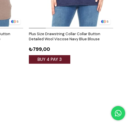
5
5
Button
Plus Size Drawstring Collar Collar Button
Plus 
e
Detailed Wool Viscose Navy Blue Blouse
Deta
₺799,00
₺79
BUY 4 PAY 3