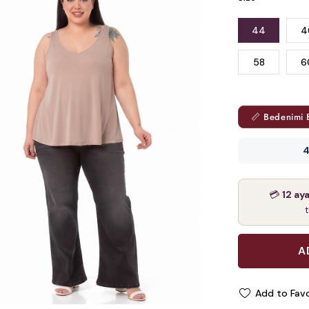
44
4
58
6
📏 Bedenimi 
4
💳
12 ay
Add to Favo