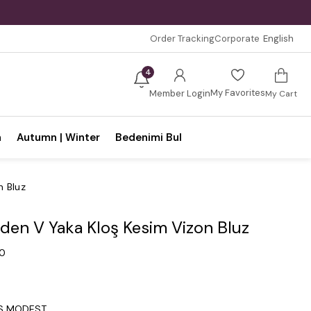
Order Tracking
Corporate
English
4
My Favorites
Member Login
My Cart
n
Autumn | Winter
Bedenimi Bul
n Bluz
den V Yaka Kloş Kesim Vizon Bluz
.0
0
IS MODEST