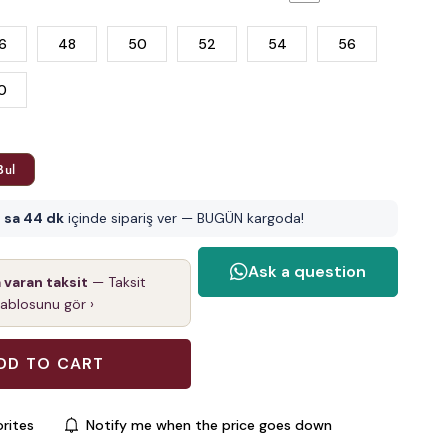
6
48
50
52
54
56
0
Bul
 sa 44 dk
içinde sipariş ver — BUGÜN kargoda!
a varan taksit
— Taksit
tablosunu gör ›
rites
Notify me when the price goes down