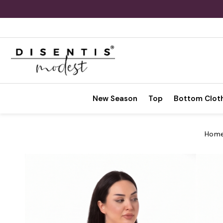
New Season
Top
Bottom Clot
Hom