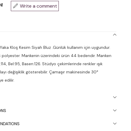
ng
Write a comment
aka Kloş Kesim Siyah Bluz .Günlük kullanım için uygundur.
 polyester. Mankenin üzerindeki ürün 44 bedendir. Manken
:114, Bel:95, Basen:126. Stüdyo çekimlerinde renkler ışık
olayı değişiklik gösterebilir. Çamaşır makinesinde 30°
e edilir.
ONS
NDATIONS