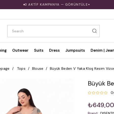
3 AKTİF KAMPANYA — GÖRÜNTÜLE
▼
hing
Outwear
Suits
Dress
Jumpsuits
Denim | Jea
epage
Tops
Blouse
Büyük Beden V Yaka Kloş Kesim Vizo
Büyük Be
0
₺649,0
Brand
:
DISENT