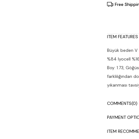
Free Shippi
ITEM FEATURES
Büyük beden V Y
%84 lyocell %16
Boy: 1.73, Göğüs
farklılığından d
yıkanması tavsiy
COMMENTS
(0)
PAYMENT OPTI
ITEM RECOMME