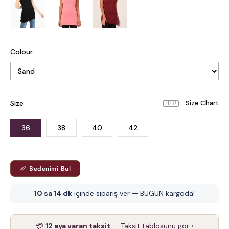
Colour
Size
36
38
40
42
📏 Bedenimi Bul
10 sa 14 dk
içinde sipariş ver — BUGÜN kargoda!
💳
12 aya varan taksit
— Taksit tablosunu gör ›