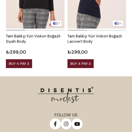
1
1
Tam Balıkçı Yün Viskon Boğazlı
Tam Balıkçı Yün Viskon Boğazlı
Y
Siyah Body
Lacivert Body
K
₺299,00
₺299,00
₺
BUY 4 PAY 3
BUY 4 PAY 3
FOLLOW US