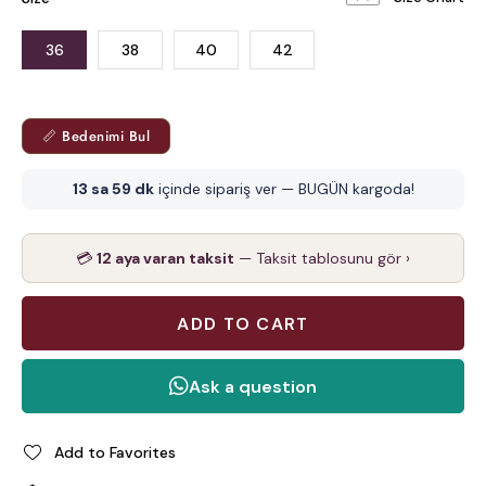
36
38
40
42
📏 Bedenimi Bul
13 sa 59 dk
içinde sipariş ver — BUGÜN kargoda!
💳
12 aya varan taksit
— Taksit tablosunu gör ›
Add to Favorites