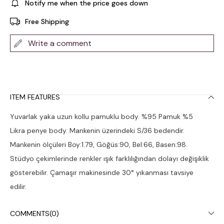
Notify me when the price goes down
Free Shipping
Write a comment
ITEM FEATURES
Yuvarlak yaka uzun kollu pamuklu body. %95 Pamuk %5
Likra penye body. Mankenin üzerindeki S/36 bedendir.
Mankenin ölçüleri Boy:1.79, Göğüs:90, Bel:66, Basen:98.
Stüdyo çekimlerinde renkler ışık farklılığından dolayı değişiklik
gösterebilir. Çamaşır makinesinde 30° yıkanması tavsiye
edilir.
COMMENTS
(0)