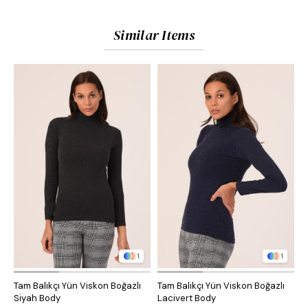
Similar Items
1
1
Tam Balıkçı Yün Viskon Boğazlı
Tam Balıkçı Yün Viskon Boğazlı
Y
Siyah Body
Lacivert Body
K