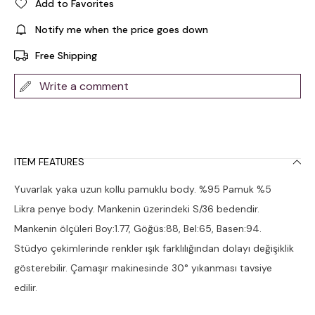
Add to Favorites
Notify me when the price goes down
Free Shipping
Write a comment
ITEM FEATURES
Yuvarlak yaka uzun kollu pamuklu body. %95 Pamuk %5
Likra penye body. Mankenin üzerindeki S/36 bedendir.
Mankenin ölçüleri Boy:1.77, Göğüs:88, Bel:65, Basen:94.
Stüdyo çekimlerinde renkler ışık farklılığından dolayı değişiklik
gösterebilir. Çamaşır makinesinde 30° yıkanması tavsiye
edilir.