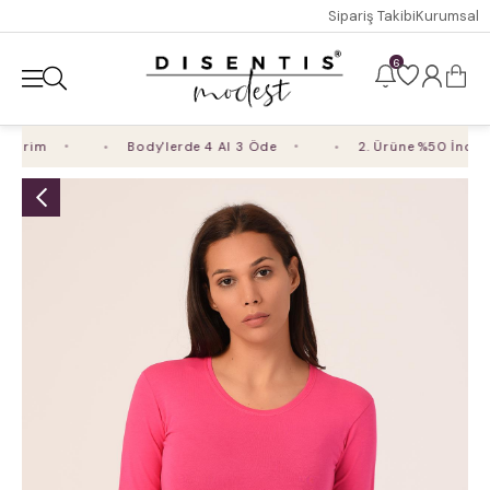
Sipariş Takibi
Kurumsal
6
irim
Body'lerde 4 Al 3 Öde
2. Ürüne %50 İndirim