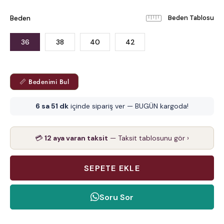
Beden
Beden Tablosu
36
38
40
42
📏 Bedenimi Bul
6 sa 51 dk
içinde sipariş ver — BUGÜN kargoda!
💳
12 aya varan taksit
— Taksit tablosunu gör ›
Soru Sor