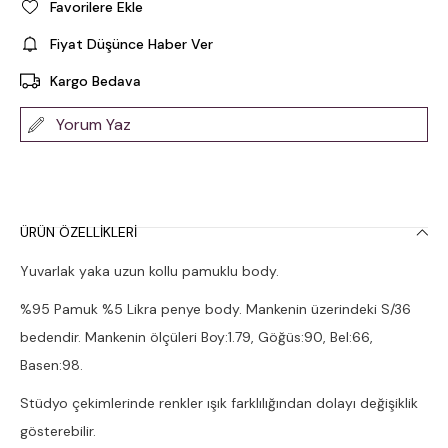
Favorilere Ekle
Fiyat Düşünce Haber Ver
Kargo Bedava
Yorum Yaz
ÜRÜN ÖZELLIKLERI
Yuvarlak yaka uzun kollu pamuklu body.
%95 Pamuk %5 Likra penye body. Mankenin üzerindeki S/36
bedendir. Mankenin ölçüleri Boy:1.79, Göğüs:90, Bel:66,
Basen:98.
Stüdyo çekimlerinde renkler ışık farklılığından dolayı değişiklik
gösterebilir.