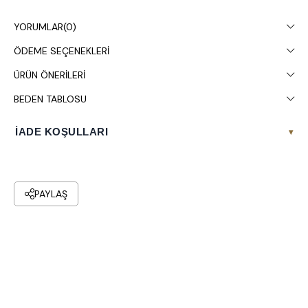
Çamaşır makinesinde 30° yıkanması tavsiye edilir.
YORUMLAR
(0)
ÖDEME SEÇENEKLERI
ÜRÜN ÖNERILERI
BEDEN TABLOSU
İADE KOŞULLARI
▾
PAYLAŞ