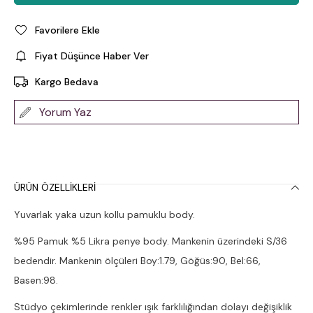
Favorilere Ekle
Fiyat Düşünce Haber Ver
Kargo Bedava
Yorum Yaz
ÜRÜN ÖZELLIKLERI
Yuvarlak yaka uzun kollu pamuklu body.
%95 Pamuk %5 Likra penye body. Mankenin üzerindeki S/36
bedendir. Mankenin ölçüleri Boy:1.79, Göğüs:90, Bel:66,
Basen:98.
Stüdyo çekimlerinde renkler ışık farklılığından dolayı değişiklik