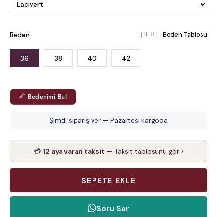
Beden
Beden Tablosu
36
38
40
42
📏 Bedenimi Bul
Şimdi sipariş ver — Pazartesi kargoda
💳
12 aya varan taksit
— Taksit tablosunu gör ›
Soru Sor