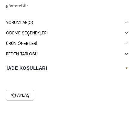
gösterebilir.
Çamaşır makinesinde 30° yıkanması tavsiye edilir.
YORUMLAR
(0)
ÖDEME SEÇENEKLERI
ÜRÜN ÖNERILERI
BEDEN TABLOSU
İADE KOŞULLARI
▾
PAYLAŞ