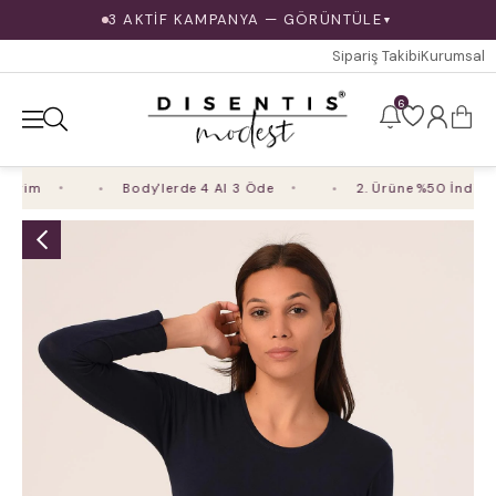
3 AKTİF KAMPANYA — GÖRÜNTÜLE
▼
Sipariş Takibi
Kurumsal
6
rim
Body'lerde 4 Al 3 Öde
2. Ürüne %50 İndirim