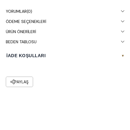
Çamaşır makinesinde 30° yıkanması tavsiye edilir.
YORUMLAR
(0)
ÖDEME SEÇENEKLERI
ÜRÜN ÖNERILERI
BEDEN TABLOSU
İADE KOŞULLARI
▾
PAYLAŞ