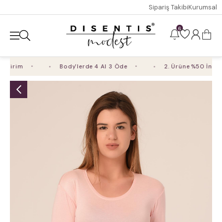
Sipariş Takibi
Kurumsal
6
dirim
Body'lerde 4 Al 3 Öde
2. Ürüne %50 İndirim