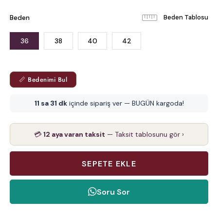
Beden
Beden Tablosu
36
38
40
42
📏 Bedenimi Bul
11 sa 31 dk
içinde sipariş ver — BUGÜN kargoda!
💳
12 aya varan taksit
— Taksit tablosunu gör ›
Soru Sor