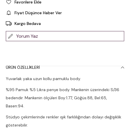
Favorilere Ekle
Fiyat Düşünce Haber Ver
Kargo Bedava
Yorum Yaz
ÜRÜN ÖZELLIKLERI
Yuvarlak yaka uzun kollu pamuklu body.
%95 Pamuk %5 Likra penye body. Mankenin üzerindeki S/36
bedendir. Mankenin ölçüleri Boy:1.77, Göğüs:88, Bel:65,
Basen:94.
Stüdyo çekimlerinde renkler ışık farklılığından dolayı değişiklik
gösterebilir.