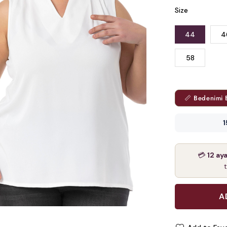
Size
44
4
58
📏 Bedenimi 
1
💳
12 ay