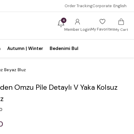
Order Tracking
Corporate
English
4
My Favorites
Member Login
My Cart
n
Autumn | Winter
Bedenimi Bul
uz Beyaz Bluz
den Omzu Pile Detaylı V Yaka Kolsuz
uz
.0
0