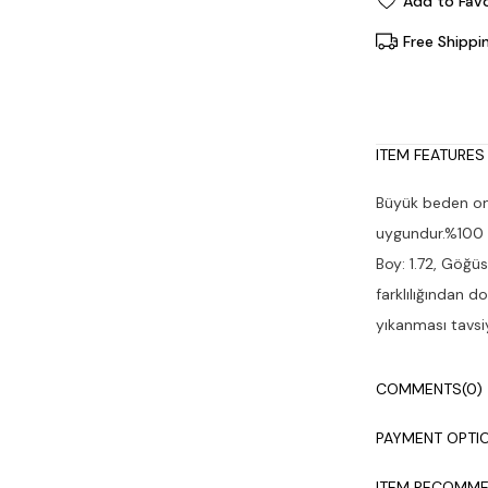
Add to Favo
Free Shippi
ITEM FEATURES
Büyük beden omz
uygundur.%100 
Boy: 1.72, Göğüs
farklılığından d
yıkanması tavsiy
COMMENTS
(0)
PAYMENT OPTI
ITEM RECOMME