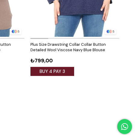
5
5
Button
Plus Size Drawstring Collar Collar Button
Plus 
e
Detailed Wool Viscose Navy Blue Blouse
Deta
₺799,00
₺79
BUY 4 PAY 3