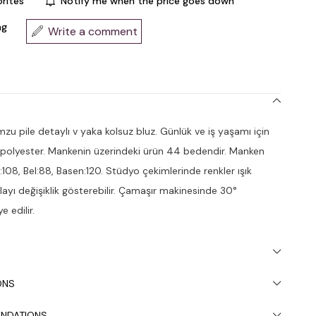
rites
Notify me when the price goes down
ng
Write a comment
u pile detaylı v yaka kolsuz bluz. Günlük ve iş yaşamı için
polyester. Mankenin üzerindeki ürün 44 bedendir. Manken
:108, Bel:88, Basen:120. Stüdyo çekimlerinde renkler ışık
olayı değişiklik gösterebilir. Çamaşır makinesinde 30°
e edilir.
ONS
NDATIONS