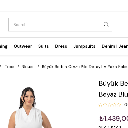
hing
Outwear
Suits
Dress
Jumpsuits
Denim | Jea
Tops
Blouse
Büyük Beden Omzu Pile Detaylı V Yaka Kols
Büyük Be
Beyaz Bl
0
₺1.439,0
BUY 4 PAY 3