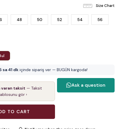
6
48
50
52
54
56
Bul
5 sa 41 dk
içinde sipariş ver — BUGÜN kargoda!
a varan taksit
— Taksit
tablosunu gör ›