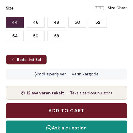
Size
44
46
48
50
52
54
56
58
📏 Bedenimi Bul
Şimdi sipariş ver — yarın kargoda
💳
12 aya varan taksit
— Taksit tablosunu gör ›