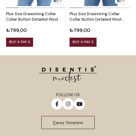
5
5
Plus Size Drawstring Collar
Plus Size Drawstring Collar
P
Collar Button Detailed Wool
Collar Button Detailed Wool
C
Viscose Black Blouse
Viscose Plum Blouse
V
₺799,00
₺799,00
₺
BUY 4 PAY 3
BUY 4 PAY 3
FOLLOW US
Çerez Yönetimi