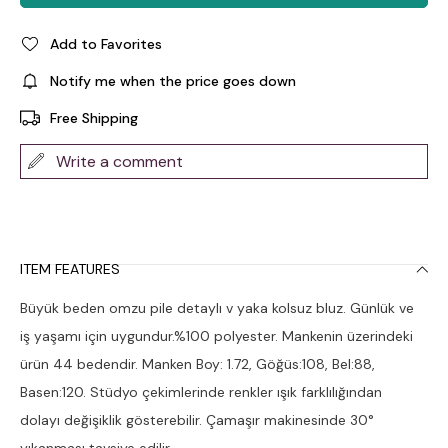
Add to Favorites
Notify me when the price goes down
Free Shipping
Write a comment
ITEM FEATURES
Büyük beden omzu pile detaylı v yaka kolsuz bluz. Günlük ve
iş yaşamı için uygundur.%100 polyester. Mankenin üzerindeki
ürün 44 bedendir. Manken Boy: 1.72, Göğüs:108, Bel:88,
Basen:120. Stüdyo çekimlerinde renkler ışık farklılığından
dolayı değişiklik gösterebilir. Çamaşır makinesinde 30°
yıkanması tavsiye edilir.