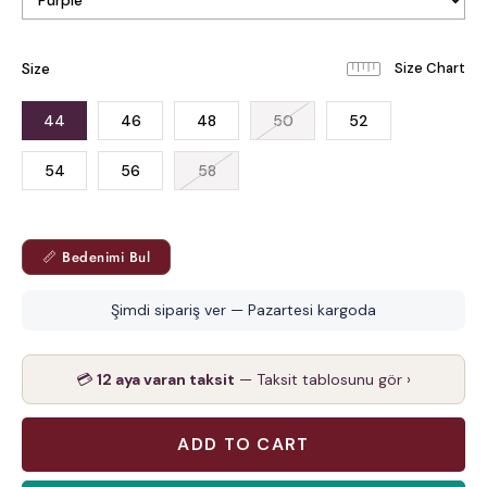
Size
44
46
48
50
52
54
56
58
📏 Bedenimi Bul
Şimdi sipariş ver — Pazartesi kargoda
💳
12 aya varan taksit
— Taksit tablosunu gör ›