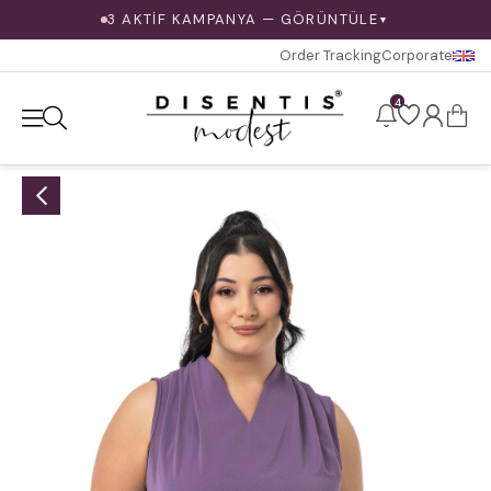
3 AKTİF KAMPANYA — GÖRÜNTÜLE
▼
Order Tracking
Corporate
4