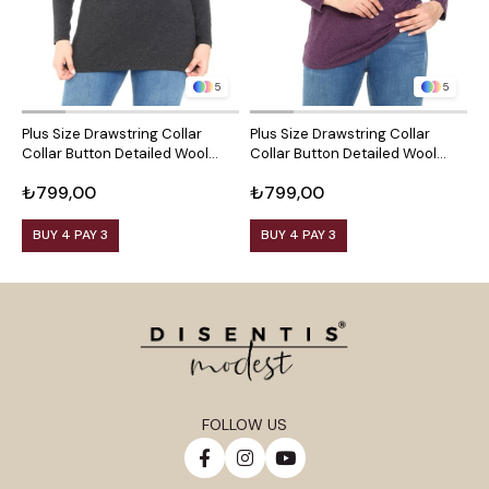
5
5
Plus Size Drawstring Collar
Plus Size Drawstring Collar
P
Collar Button Detailed Wool
Collar Button Detailed Wool
C
Viscose Black Blouse
Viscose Plum Blouse
V
₺799,00
₺799,00
₺
BUY 4 PAY 3
BUY 4 PAY 3
FOLLOW US