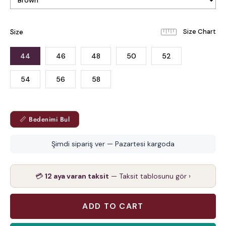
Size
44
46
48
50
52
54
56
58
📏 Bedenimi Bul
Şimdi sipariş ver — Pazartesi kargoda
💳
12 aya varan taksit
— Taksit tablosunu gör ›