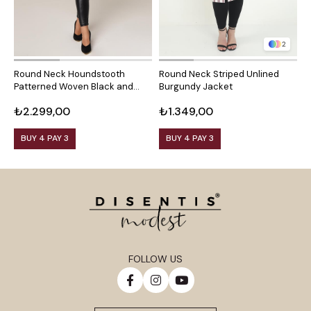
2
Round Neck Houndstooth
Round Neck Striped Unlined
R
Patterned Woven Black and
Burgundy Jacket
M
White Jacket with Front
₺2.299,00
₺1.349,00
₺
Pockets
BUY 4 PAY 3
BUY 4 PAY 3
FOLLOW US