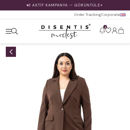
3 AKTİF KAMPANYA — GÖRÜNTÜLE
▼
Order Tracking
Corporate
4