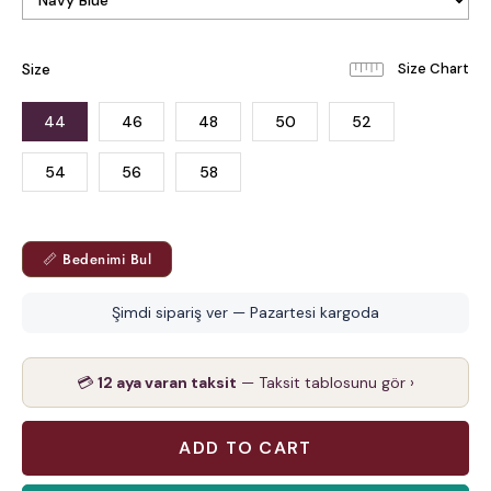
Size
44
46
48
50
52
54
56
58
📏 Bedenimi Bul
Şimdi sipariş ver — Pazartesi kargoda
💳
12 aya varan taksit
— Taksit tablosunu gör ›