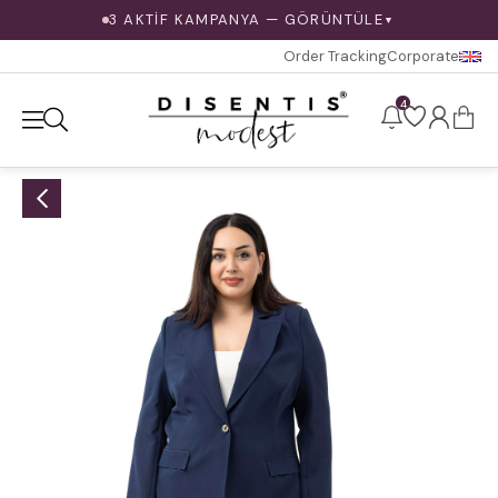
3 AKTİF KAMPANYA — GÖRÜNTÜLE
▼
Order Tracking
Corporate
4