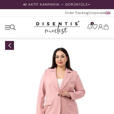
3 AKTİF KAMPANYA — GÖRÜNTÜLE
▼
Order Tracking
Corporate
4