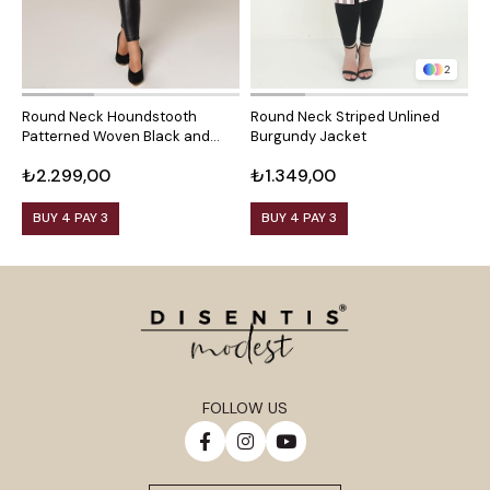
2
Round Neck Houndstooth
Round Neck Striped Unlined
R
Patterned Woven Black and
Burgundy Jacket
M
White Jacket with Front
₺2.299,00
₺1.349,00
₺
Pockets
BUY 4 PAY 3
BUY 4 PAY 3
FOLLOW US