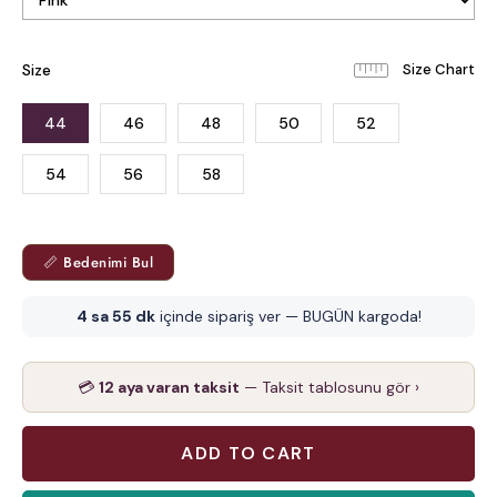
Size
44
46
48
50
52
54
56
58
📏 Bedenimi Bul
4 sa 55 dk
içinde sipariş ver — BUGÜN kargoda!
💳
12 aya varan taksit
— Taksit tablosunu gör ›