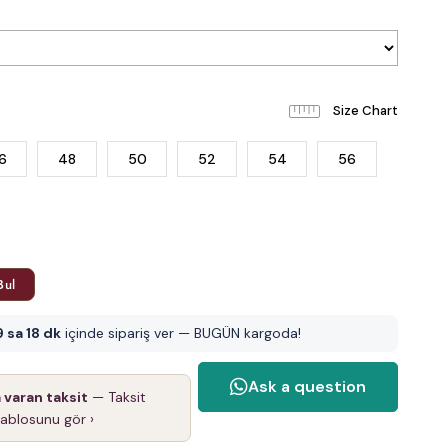
6
48
50
52
54
56
Bul
9 sa 18 dk
içinde sipariş ver — BUGÜN kargoda!
a varan taksit
— Taksit
tablosunu gör ›