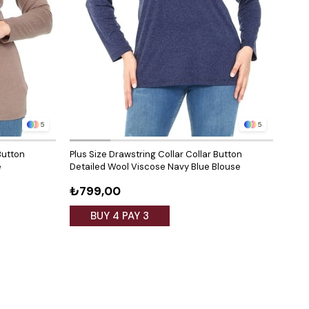
5
5
Button
Plus Size Drawstring Collar Collar Button
Plus 
e
Detailed Wool Viscose Navy Blue Blouse
Deta
₺799,00
₺79
BUY 4 PAY 3