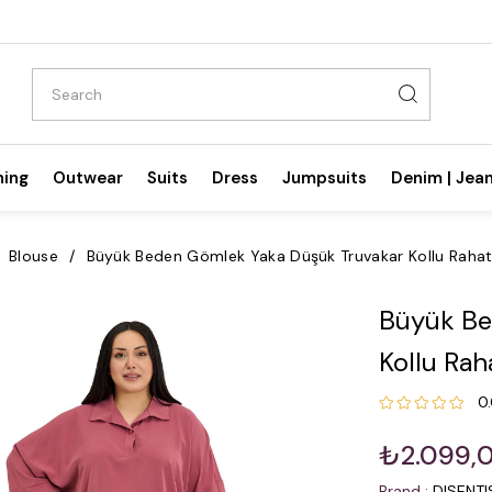
hing
Outwear
Suits
Dress
Jumpsuits
Denim | Jea
Blouse
Büyük Beden Gömlek Yaka Düşük Truvakar Kollu Rahat
Büyük Be
Kollu Rah
0
₺2.099,
Brand
:
DISENT