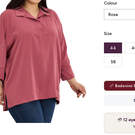
Colour
Size
44
4
58
📏 Bedenimi 
💳
12 ay