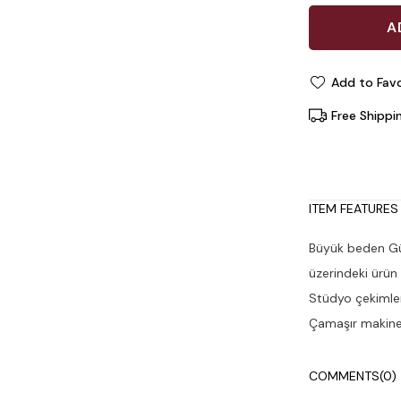
Add to Favo
Free Shippi
ITEM FEATURES
Büyük beden Gün
üzerindeki ürün
Stüdyo çekimleri
Çamaşır makines
COMMENTS
(0)