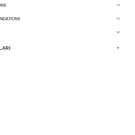
ONS
NDATIONS
LARI
▾