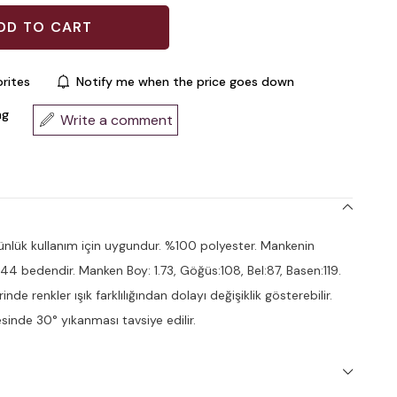
rites
Notify me when the price goes down
ng
Write a comment
lük kullanım için uygundur. %100 polyester. Mankenin
 44 bedendir. Manken Boy: 1.73, Göğüs:108, Bel:87, Basen:119.
nde renkler ışık farklılığından dolayı değişiklik gösterebilir.
inde 30° yıkanması tavsiye edilir.