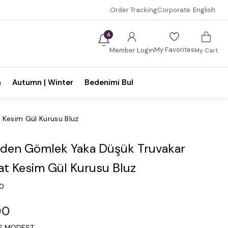
Order Tracking
Corporate
English
4
My Favorites
Member Login
My Cart
n
Autumn | Winter
Bedenimi Bul
 Kesim Gül Kurusu Bluz
den Gömlek Yaka Düşük Truvakar
at Kesim Gül Kurusu Bluz
.0
00
IS MODEST