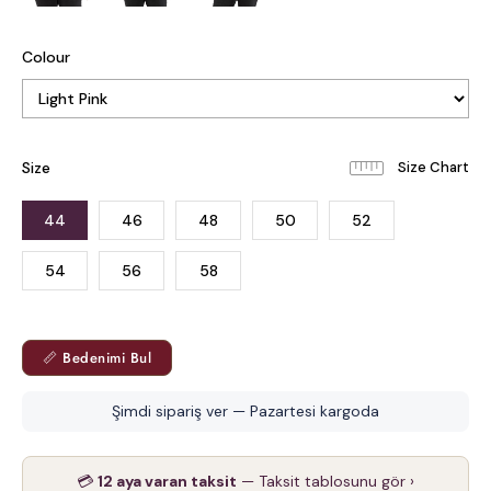
Colour
Size
44
46
48
50
52
54
56
58
📏 Bedenimi Bul
Şimdi sipariş ver — Pazartesi kargoda
💳
12 aya varan taksit
— Taksit tablosunu gör ›