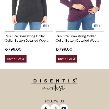
5
5
Plus Size Drawstring Collar
Plus Size Drawstring Collar
P
Collar Button Detailed Wool
Collar Button Detailed Wool
C
Viscose Black Blouse
Viscose Plum Blouse
V
₺799,00
₺799,00
₺
BUY 4 PAY 3
BUY 4 PAY 3
FOLLOW US