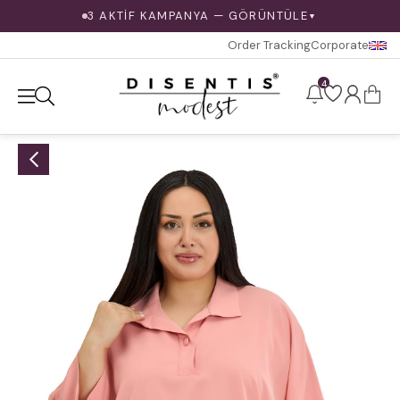
3 AKTİF KAMPANYA — GÖRÜNTÜLE
▼
Order Tracking
Corporate
4