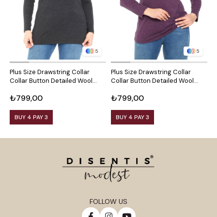
5
5
Plus Size Drawstring Collar
Plus Size Drawstring Collar
P
Collar Button Detailed Wool
Collar Button Detailed Wool
C
Viscose Black Blouse
Viscose Plum Blouse
V
₺799,00
₺799,00
₺
BUY 4 PAY 3
BUY 4 PAY 3
FOLLOW US