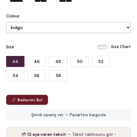
Colour
Size
44
46
48
50
52
54
56
58
📏 Bedenimi Bul
Şimdi sipariş ver — Pazartesi kargoda
💳
12 aya varan taksit
— Taksit tablosunu gör ›