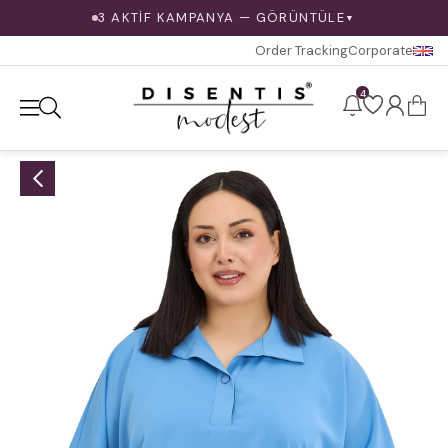
3 AKTİF KAMPANYA — GÖRÜNTÜLE
▼
Order Tracking
Corporate
4