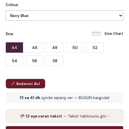
Colour
Size
44
46
48
50
52
54
56
58
📏 Bedenimi Bul
13 sa 41 dk
içinde sipariş ver — BUGÜN kargoda!
💳
12 aya varan taksit
— Taksit tablosunu gör ›