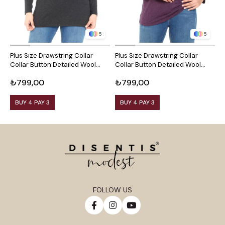
5
5
Plus Size Drawstring Collar
Plus Size Drawstring Collar
P
Collar Button Detailed Wool
Collar Button Detailed Wool
C
Viscose Black Blouse
Viscose Plum Blouse
V
₺799,00
₺799,00
₺
BUY 4 PAY 3
BUY 4 PAY 3
FOLLOW US